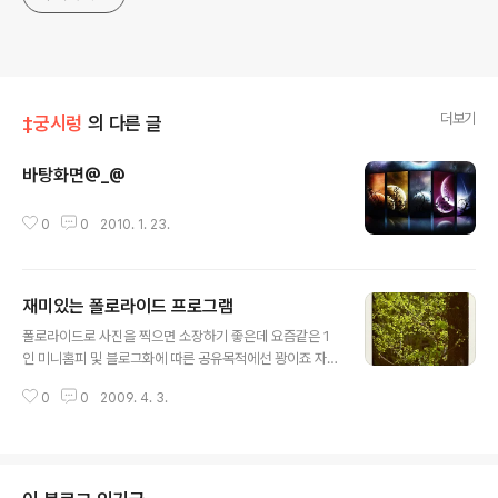
더보기
‡궁시렁
의 다른 글
바탕화면@_@
글 내용
0
0
2010. 1. 23.
재미있는 폴로라이드 프로그램
글 내용
폴로라이드로 사진을 찍으면 소장하기 좋은데 요즘같은 1
인 미니홈피 및 블로그화에 따른 공유목적에선 꽝이죠 자
주가는 커뮤니티에서 이 프로그램 소개를 보았는데 정말
0
0
2009. 4. 3.
재밌고 포토샵 귀찮을때 좋은 프로그램 같더라고요 ㅎ ▶
[프로] 재밌는 프로그램 Poladroid 내용보기 : http://w
ww.parkoz.com/zboard/view.php?id=my_tips&n
o=12819 옵션에 따라 다양한 분위기밑 손때까지 연출을
할 수 있어요 ㅎ 아직은 베타 무료고요 파일 변환시 해상도